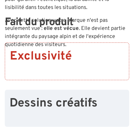
lisibilité dans toutes les situations.
Fait du produit
Avec cette solution, votre marque n'est pas
seulement vue :
elle est vécue
. Elle devient partie
intégrante du paysage alpin et de l'expérience
quotidienne des visiteurs.
Exclusivité
Dessins créatifs