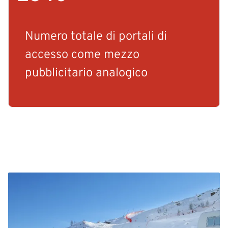
Numero totale di portali di
accesso come mezzo
pubblicitario analogico